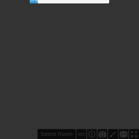
10%
Select Room
en