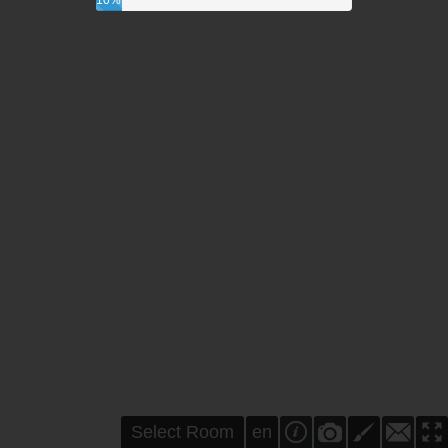
10%
Select Room
en